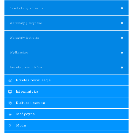
Szkoły fotografowania
0
Warsztaty plastyczne
0
Warsztaty teatralne
0
Wędkarstwo
0
Zespoły pieśni i tańca
0
Hotele i restauracje
Informatyka
Kultura i sztuka
Medycyna
Moda