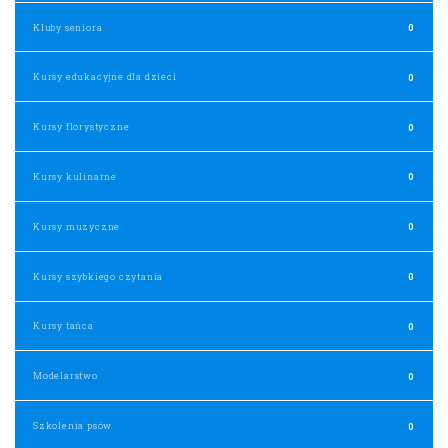
Kluby seniora
0
Kursy edukacyjne dla dzieci
0
Kursy florystyczne
0
Kursy kulinarne
0
Kursy muzyczne
0
Kursy szybkiego czytania
0
Kursy tańca
0
Modelarstwo
0
Szkolenia psów
0