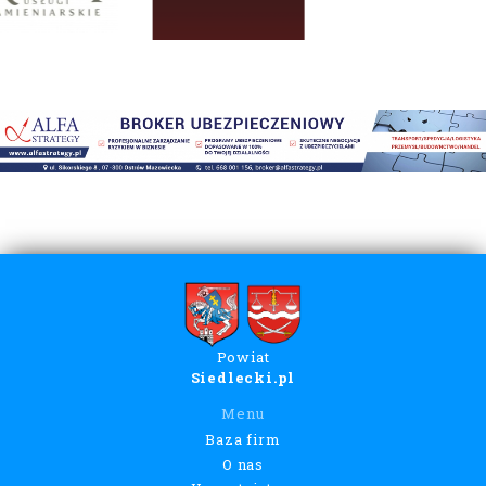
Powiat
Siedlecki.pl
Menu
Baza firm
O nas