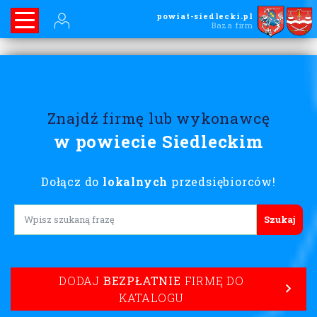
powiat-siedlecki.pl
Baza firm
Znajdź firmę lub wykonawcę
w powiecie Siedleckim
Dołącz do
lokalnych
przedsiębiorców!
Lorem ipsum
DODAJ
BEZPŁATNIE
FIRMĘ DO
KATALOGU