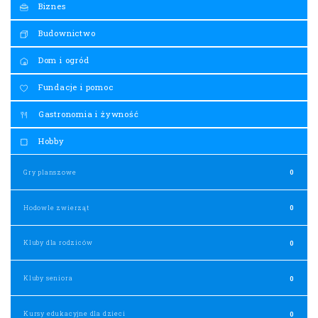
Biznes
Budownictwo
Dom i ogród
Fundacje i pomoc
Gastronomia i żywność
Hobby
Gry planszowe
0
Hodowle zwierząt
0
Kluby dla rodziców
0
Kluby seniora
0
Kursy edukacyjne dla dzieci
0