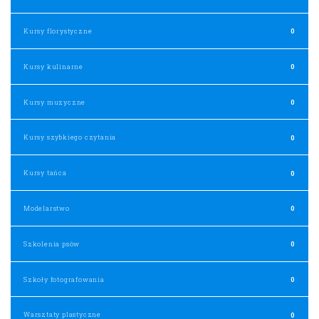
Kursy florystyczne
0
Kursy kulinarne
0
Kursy muzyczne
0
Kursy szybkiego czytania
0
Kursy tańca
0
Modelarstwo
0
Szkolenia psów
0
Szkoły fotografowania
0
Warsztaty plastyczne
0