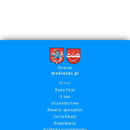
Powiat
Siedlecki.pl
Menu
Baza firm
O nas
Uczestnictwo
Banery specjalne
Certyfikaty
Regulamin
Polityka prywatności