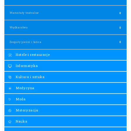
Warsztaty teatralne
0
Wędkarstwo
0
Zespoły pieśni i tańca
0
Hotele i restauracje
Informatyka
Kultura i sztuka
Medycyna
Moda
Motoryzacja
Nauka