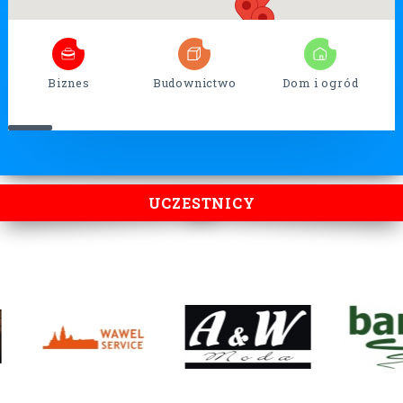
5
32
13
Biznes
Budownictwo
Dom i ogród
UCZESTNICY