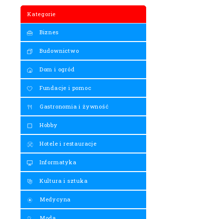
Kategorie
Biznes
Budownictwo
Dom i ogród
Fundacje i pomoc
Gastronomia i żywność
Hobby
Hotele i restauracje
Informatyka
Kultura i sztuka
Medycyna
Moda