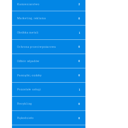
Kamieniarstwo
2
Marketing, reklama
0
Obróbka metali
1
Ochrona przeciwpożarowa
0
Odbiór odpadów
0
Pamiątki, ozdoby
0
Pozostałe usługi
1
Recykling
0
Rękodzieło
0