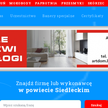
TUŃ
MOKOBODY
PAPROTNIA
PRZESMYKI
SKÓRZEC
as
Uczestnictwo
Banery specjalne
Certyfikaty
Znajdź firmę lub wykonawcę
w powiecie Siedleckim
Lorem ipsum