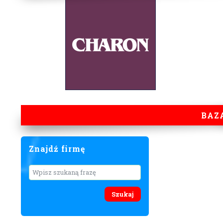
BAZ
Znajdź firmę
Wyszukaj