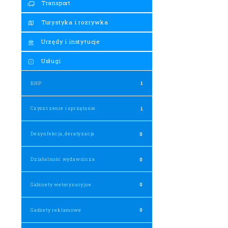
Transport
Turystyka i rozrywka
Urzędy i instytucje
Usługi
BHP
1
Czyszczenie i sprzątanie
1
Dezynfekcja, deratyzacja
0
Działalność wydawnicza
0
Gabinety weterynaryjne
0
Gadżety reklamowe
0