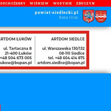
SUCHOŻEBRY
WIŚNIEW
WODYNIE
ZBUCZYN
powiat-siedlecki.pl
Baza firm