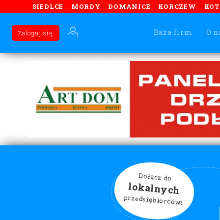
SIEDLCE
MORDY
DOMANICE
KORCZEW
KO
Baza firm
O n
Zaloguj się
Dołącz do
lokalnych
przedsiębiorców!