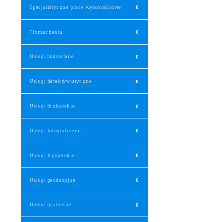
Specjalistyczne prace wysokościowe
0
Tłumaczenia
0
Usługi budowlane
0
Usługi detektywistyczne
0
Usługi drukarskie
0
Usługi fotograficzne
0
Usługi fryzjerskie
0
Usługi geodezyjne
0
Usługi graficzne
0