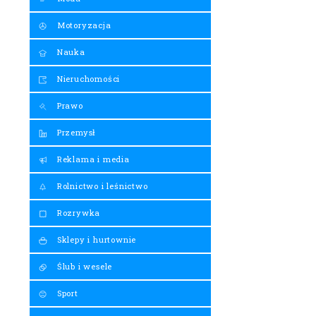
Motoryzacja
Nauka
Nieruchomości
Prawo
Przemysł
Reklama i media
Rolnictwo i leśnictwo
Rozrywka
Sklepy i hurtownie
Ślub i wesele
Sport