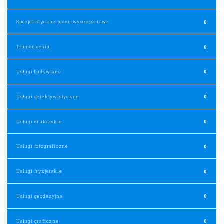
Specjalistyczne prace wysokościowe
0
Tłumaczenia
0
Usługi budowlane
0
Usługi detektywistyczne
0
Usługi drukarskie
0
Usługi fotograficzne
0
Usługi fryzjerskie
0
Usługi geodezyjne
0
Usługi graficzne
0