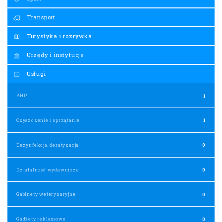
Transport
Turystyka i rozrywka
Urzędy i instytucje
Usługi
BHP
1
Czyszczenie i sprzątanie
1
Dezynfekcja, deratyzacja
0
Działalność wydawnicza
0
Gabinety weterynaryjne
0
Gadżety reklamowe
0