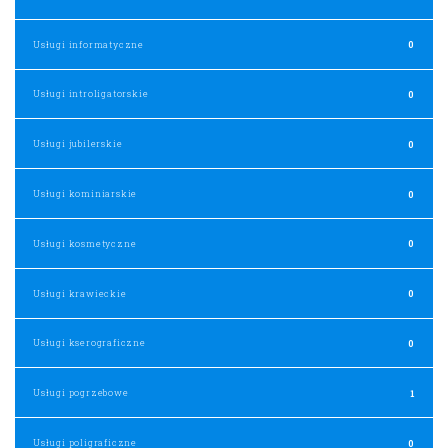
Usługi informatyczne
0
Usługi introligatorskie
0
Usługi jubilerskie
0
Usługi kominiarskie
0
Usługi kosmetyczne
0
Usługi krawieckie
0
Usługi kserograficzne
0
Usługi pogrzebowe
1
Usługi poligraficzne
0