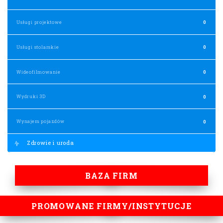
Usługi projektowe
0
Usługi stolarskie
0
Wideofilmowanie
0
Wydruki 3D
0
Wynajem pojazdów
0
Zdrowie i uroda
BAZA FIRM
PROMOWANE FIRMY/INSTYTUCJE