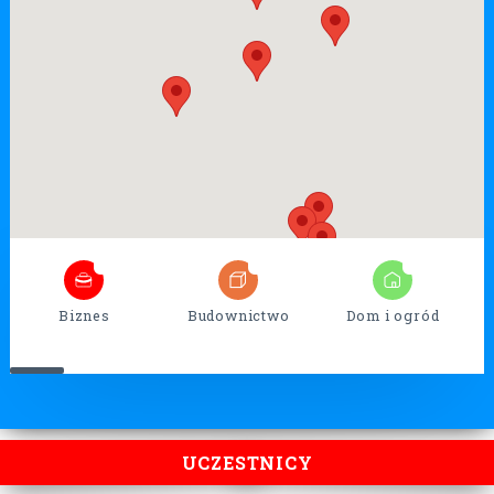
5
32
13
Biznes
Budownictwo
Dom i ogród
UCZESTNICY