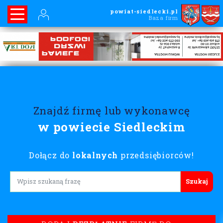
powiat-siedlecki.pl
Baza firm
Znajdź firmę lub wykonawcę
w powiecie Siedleckim
Dołącz do
lokalnych
przedsiębiorców!
Lorem ipsum