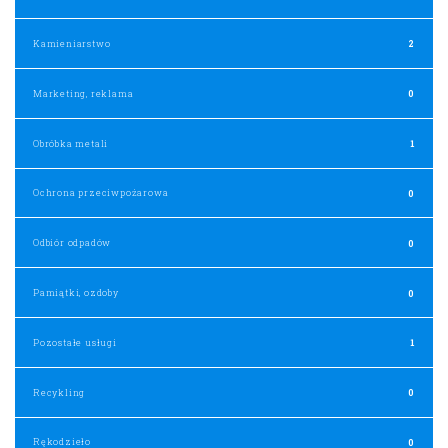
Kamieniarstwo
2
Marketing, reklama
0
Obróbka metali
1
Ochrona przeciwpożarowa
0
Odbiór odpadów
0
Pamiątki, ozdoby
0
Pozostałe usługi
1
Recykling
0
Rękodzieło
0