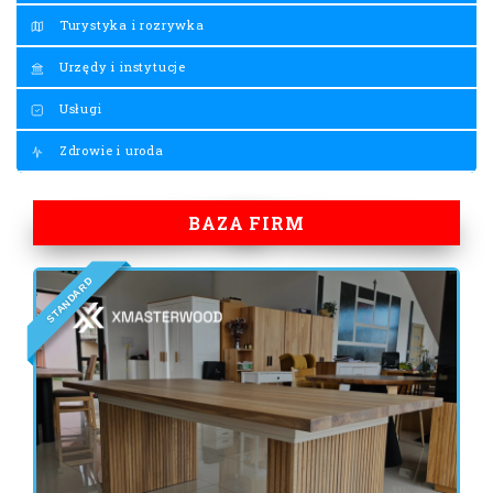
Turystyka i rozrywka
Urzędy i instytucje
Usługi
Zdrowie i uroda
BAZA FIRM
D
R
A
D
N
A
T
S