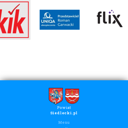
Powiat
Siedlecki.pl
Menu