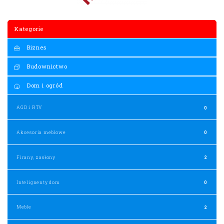
Kategorie
Biznes
Budownictwo
Dom i ogród
AGD i RTV
0
Akcesoria meblowe
0
Firany, zasłony
2
Intelignenty dom
0
Meble
2