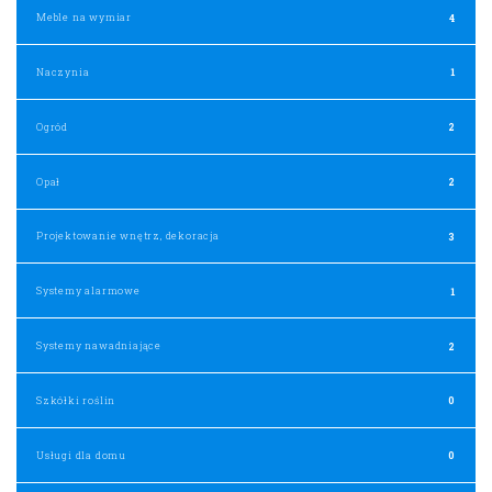
Meble na wymiar
4
Naczynia
1
Ogród
2
Opał
2
Projektowanie wnętrz, dekoracja
3
Systemy alarmowe
1
Systemy nawadniające
2
Szkółki roślin
0
Usługi dla domu
0