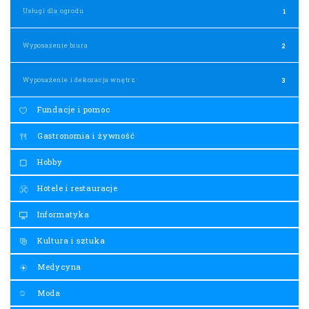
Usługi dla ogrodu
1
Wyposażenie biura
2
Wyposażenie i dekoracja wnętrz
3
Fundacje i pomoc
Gastronomia i żywność
Hobby
Hotele i restauracje
Informatyka
Kultura i sztuka
Medycyna
Moda