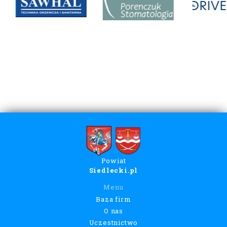
Powiat
Siedlecki.pl
Menu
Baza firm
O nas
Uczestnictwo
Banery specjalne
Certyfikaty
Regulamin
Polityka prywatności
Kontakt
Nasz zasięg
Siedlce, Mordy, Domanice, Korczew, Kotuń, Mokobody,
Paprotnia, Przesmyki, Skórzec, Suchożebry, Wiśniew,
Wodynie, Zbuczyn