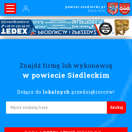
powiat-siedlecki.pl
Baza firm
Znajdź firmę lub wykonawcę
w powiecie Siedleckim
Dołącz do
lokalnych
przedsiębiorców!
Lorem ipsum
DODAJ
BEZPŁATNIE
FIRMĘ DO
KATALOGU