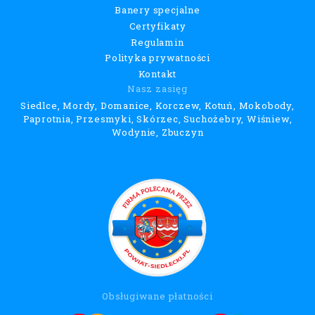
Obsługiwane płatności
All Copyrights © powiat-siedlecki.pl
Projekt i wykonanie:
Wee Click
2026