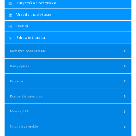
Domy opieki
0
Drogerie
0
Kosmetyki naturalne
0
Masaże, SPA
0
Salony fryzjerskie
0
Salony kosmetyczne
0
Salony Urody
0
Siłownia i Fitness
0
Usługi kosmetyczne
0