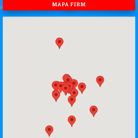
5
32
13
Biznes
Budownictwo
Dom i ogród