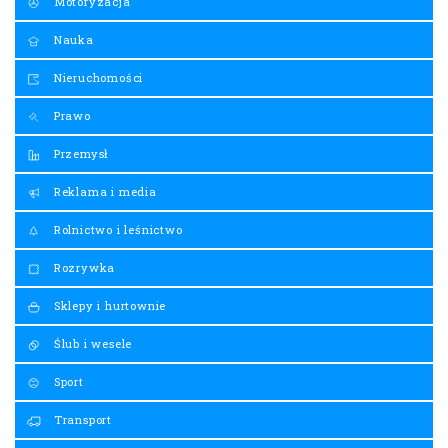
Rolnictwo i leśnictwo
Rozrywka
Sklepy i hurtownie
Ślub i wesele
Sport
Transport
Turystyka i rozrywka
Urzędy i instytucje
Usługi
Zdrowie i uroda
Dietetyka, odchudzanie
0