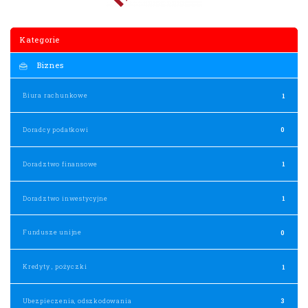
Kategorie
Biznes
Biura rachunkowe
1
Doradcy podatkowi
0
Doradztwo finansowe
1
Doradztwo inwestycyjne
1
Fundusze unijne
0
Kredyty , pożyczki
1
Ubezpieczenia, odszkodowania
3