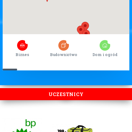
5
32
13
Biznes
Budownictwo
Dom i ogród
UCZESTNICY