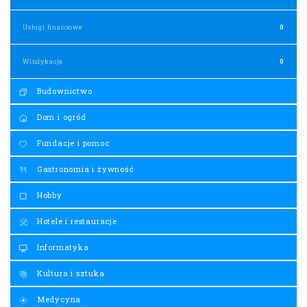
Usługi finansowe
0
Windykacja
0
Budownictwo
Dom i ogród
Fundacje i pomoc
Gastronomia i żywność
Hobby
Hotele i restauracje
Informatyka
Kultura i sztuka
Medycyna