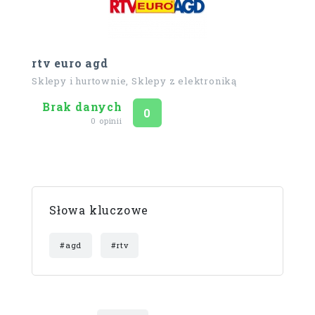
rtv euro agd
Sklepy i hurtownie, Sklepy z elektroniką
Brak danych
Ocena
na 5
0
0 opinii
Słowa kluczowe
#agd
#rtv