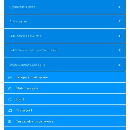
Organizacja wesel
0
Place zabaw
0
Sale okolicznościowe
0
Sale okolicznościowe za miastem
0
Zespoły muzyczne i dj-e
0
Sklepy i hurtownie
Ślub i wesele
Sport
Transport
Turystyka i rozrywka