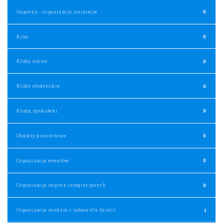
Imprezy - organizacja, animacje
0
Kina
0
Kluby nocne
0
Kluby studenckie
0
Kluby, dyskoteki
0
Obiekty koncertowe
0
Organizacja eventów
0
Organizacja imprez integracyjnych
0
Organizacja urodzin i zabaw dla dzieci
1