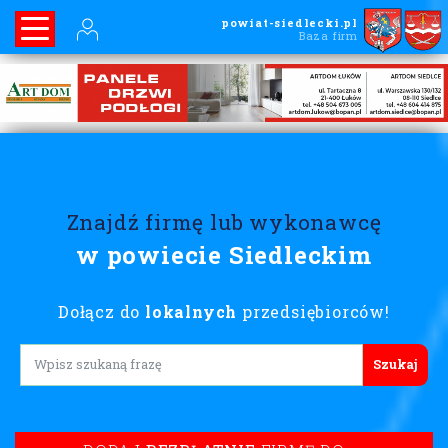
powiat-siedlecki.pl
Baza firm
Znajdź firmę lub wykonawcę
w powiecie Siedleckim
Dołącz do
lokalnych
przedsiębiorców!
Lorem ipsum