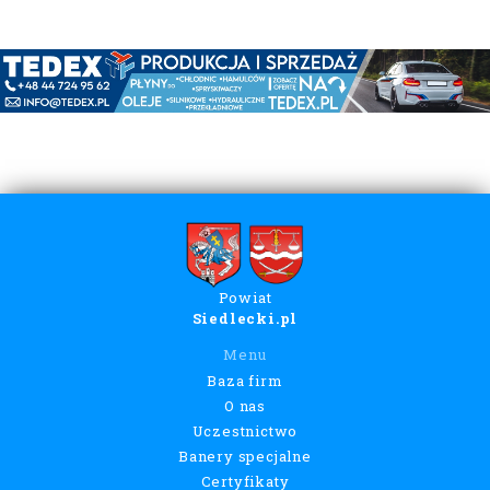
Powiat
Siedlecki.pl
Menu
Baza firm
O nas
Uczestnictwo
Banery specjalne
Certyfikaty