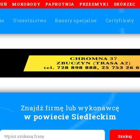
TUŃ
MOKOBODY
PAPROTNIA
PRZESMYKI
SKÓRZEC
as
Uczestnictwo
Banery specjalne
Certyfikaty
Znajdź firmę lub wykonawcę
w powiecie Siedleckim
Lorem ipsum