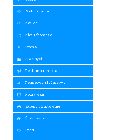
Motoryzacja
Nauka
Nieruchomości
Prawo
Przemysł
Reklama i media
Rolnictwo i leśnictwo
Rozrywka
Sklepy i hurtownie
Ślub i wesele
Sport