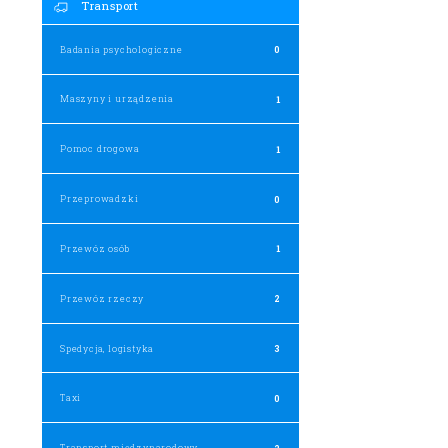
Transport
Badania psychologiczne
0
Maszyny i urządzenia
1
Pomoc drogowa
1
Przeprowadzki
0
Przewóz osób
1
Przewóz rzeczy
2
Spedycja, logistyka
3
Taxi
0
Transport międzynarodowy
2