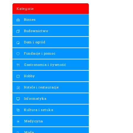
Kategorie
Biznes
Budownictwo
Dom i ogród
Fundacje i pomoc
Gastronomia i żywność
Hobby
Hotele i restauracje
Informatyka
Kultura i sztuka
Medycyna
Moda