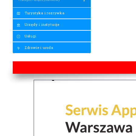
Turystyka i rozrywka
Urzędy i instytucje
Usługi
Zdrowie i uroda