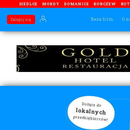
SIEDLCE
MORDY
DOMANICE
KORCZEW
KO
Baza firm
O n
Zaloguj się
Dołącz do
lokalnych
przedsiębiorców!