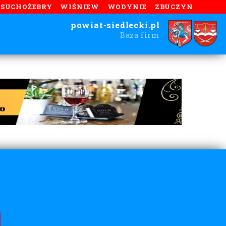
SUCHOŻEBRY
WIŚNIEW
WODYNIE
ZBUCZYN
powiat-siedlecki.pl
Baza firm