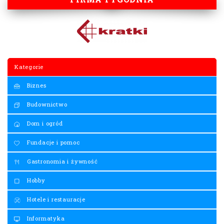
Kategorie
Biznes
Budownictwo
Dom i ogród
Fundacje i pomoc
Gastronomia i żywność
Hobby
Hotele i restauracje
Informatyka