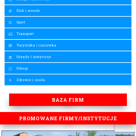
Ślub i wesele
Sport
Transport
Turystyka i rozrywka
Urzędy i instytucje
Usługi
Zdrowie i uroda
BAZA FIRM
PROMOWANE FIRMY/INSTYTUCJE