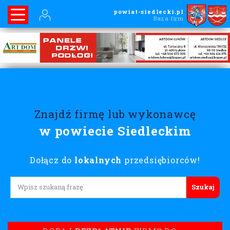
powiat-siedlecki.pl
Baza firm
Znajdź firmę lub wykonawcę
w powiecie Siedleckim
Dołącz do
lokalnych
przedsiębiorców!
Lorem ipsum