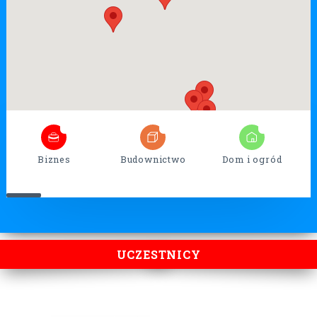
5
32
13
Biznes
Budownictwo
Dom i ogród
UCZESTNICY