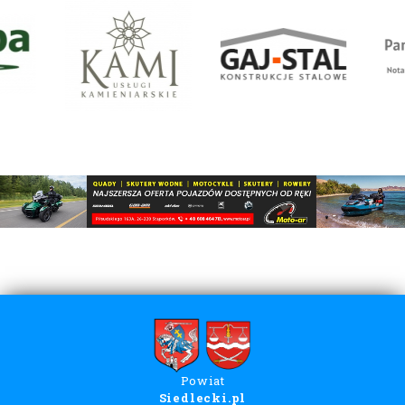
Powiat
Siedlecki.pl
Menu
Baza firm