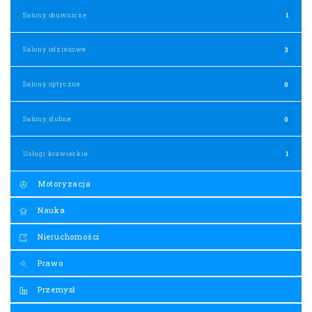
Salony obuwnicze
1
Salony odzieżowe
3
Salony optyczne
0
Salony ślubne
0
Usługi krawieckie
1
Motoryzacja
Nauka
Nieruchomości
Prawo
Przemysł