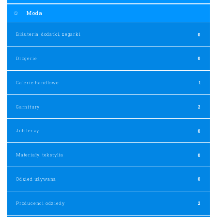
Moda
Biżuteria, dodatki, zegarki
0
Drogerie
0
Galerie handlowe
1
Garnitury
2
Jubilerzy
0
Materiały, tekstylia
0
Odzież używana
0
Producenci odzieży
2