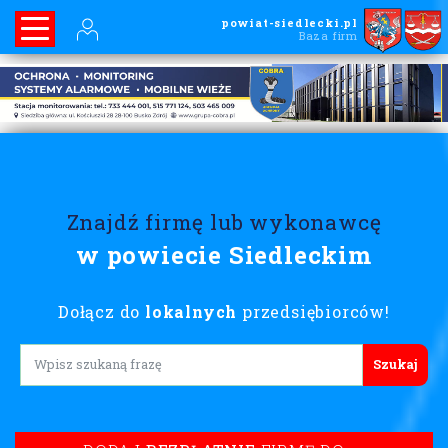
powiat-siedlecki.pl
Baza firm
Znajdź firmę lub wykonawcę
w powiecie Siedleckim
Dołącz do
lokalnych
przedsiębiorców!
Lorem ipsum