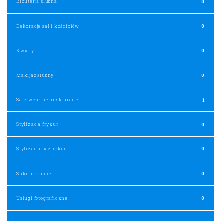
Biżuteria ślubna
0
Dekoracje sal i kościołów
0
Kwiaty
0
Makijaż ślubny
0
Sale weselne, restauracje
1
Stylizacja fryzur
0
Stylizacja paznokci
0
Suknie ślubne
0
Usługi fotograficzne
0