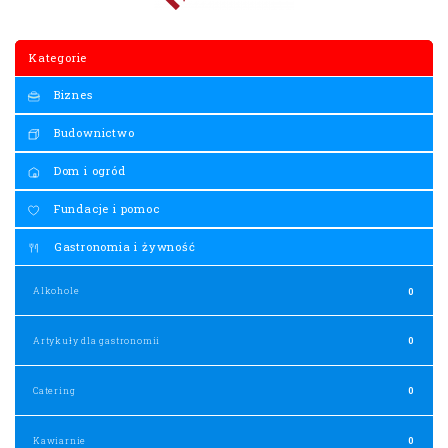
Kategorie
Biznes
Budownictwo
Dom i ogród
Fundacje i pomoc
Gastronomia i żywność
Alkohole
0
Artykuły dla gastronomii
0
Catering
0
Kawiarnie
0