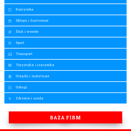
Rozrywka
Sklepy i hurtownie
Ślub i wesele
Sport
Transport
Turystyka i rozrywka
Urzędy i instytucje
Usługi
Zdrowie i uroda
BAZA FIRM