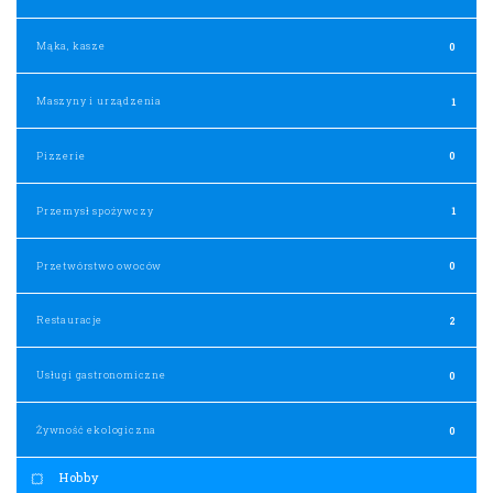
Mąka, kasze
0
Maszyny i urządzenia
1
Pizzerie
0
Przemysł spożywczy
1
Przetwórstwo owoców
0
Restauracje
2
Usługi gastronomiczne
0
Żywność ekologiczna
0
Hobby