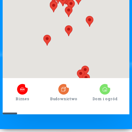
5
32
13
Biznes
Budownictwo
Dom i ogród