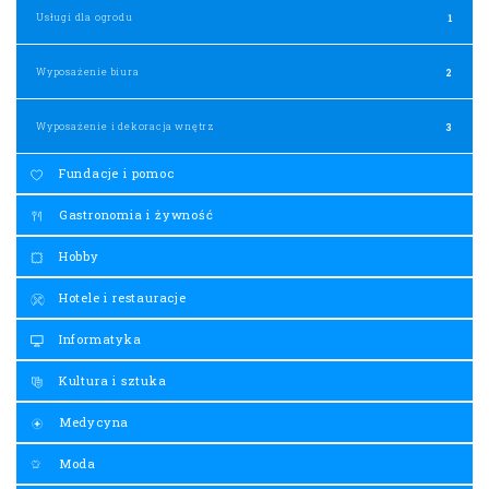
Usługi dla ogrodu
1
Wyposażenie biura
2
Wyposażenie i dekoracja wnętrz
3
Fundacje i pomoc
Gastronomia i żywność
Hobby
Hotele i restauracje
Informatyka
Kultura i sztuka
Medycyna
Moda