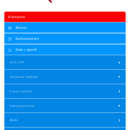
Kategorie
Biznes
Budownictwo
Dom i ogród
AGD i RTV
0
Akcesoria meblowe
0
Firany, zasłony
2
Intelignenty dom
0
Meble
2