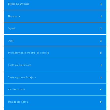
Meble na wymiar
4
Naczynia
1
Ogród
2
Opał
2
Projektowanie wnętrz, dekoracja
3
Systemy alarmowe
1
Systemy nawadniające
2
Szkółki roślin
0
Usługi dla domu
0