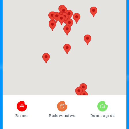
5
32
13
Biznes
Budownictwo
Dom i ogród