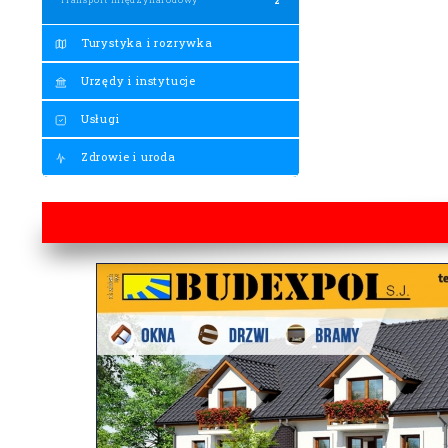
Turystyka i rozrywka
Urzędy i instytucje
Usługi
Zdrowie i uroda