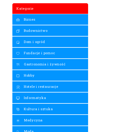
Kategorie
Biznes
Budownictwo
Dom i ogród
Fundacje i pomoc
Gastronomia i żywność
Hobby
Hotele i restauracje
Informatyka
Kultura i sztuka
Medycyna
Moda