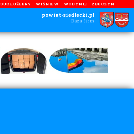
SUCHOŻEBRY
WIŚNIEW
WODYNIE
ZBUCZYN
powiat-siedlecki.pl
Baza firm