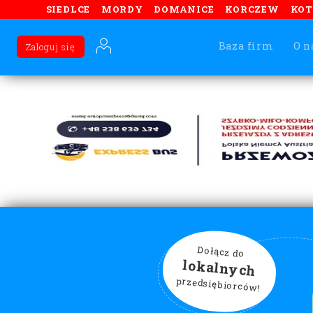
SIEDLCE
MORDY
DOMANICE
KORCZEW
KO
Baza firm
O n
Zaloguj się
Dołącz do
lokalnych
przedsiębiorców!