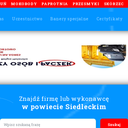
TUŃ
MOKOBODY
PAPROTNIA
PRZESMYKI
SKÓRZEC
as
Uczestnictwo
Banery specjalne
Certyfikaty
Znajdź firmę lub wykonawcę
w powiecie Siedleckim
Lorem ipsum