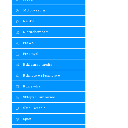
Motoryzacja
Nauka
Nieruchomości
Prawo
Przemysł
Reklama i media
Rolnictwo i leśnictwo
Rozrywka
Sklepy i hurtownie
Ślub i wesele
Sport