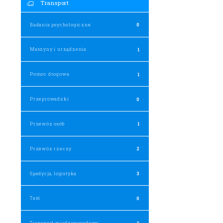
Transport
Badania psychologiczne
0
Maszyny i urządzenia
1
Pomoc drogowa
1
Przeprowadzki
0
Przewóz osób
1
Przewóz rzeczy
2
Spedycja, logistyka
3
Taxi
0
Transport międzynarodowy
2