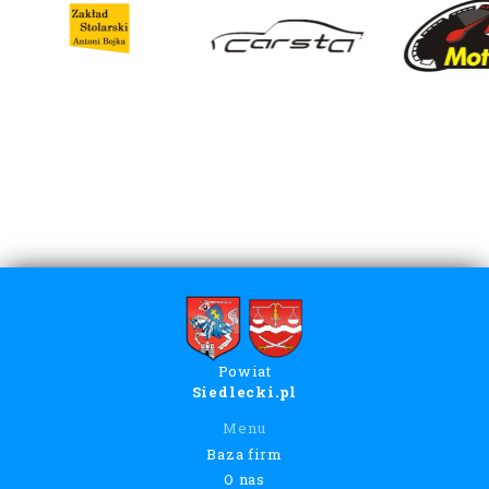
Powiat
Siedlecki.pl
Menu
Baza firm
O nas