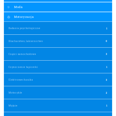
Moda
Motoryzacja
Badania psychologiczne
1
Blacharstwo, lakiernictwo
0
Części samochodowe
3
Czyszczenie tapicerki
1
Elektromechanika
3
Motocykle
2
Myjnie
1