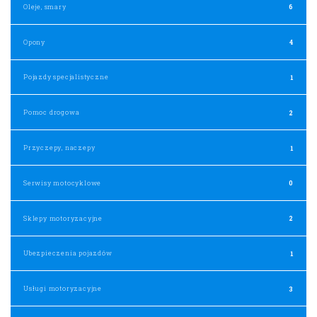
Oleje, smary
6
Opony
4
Pojazdy specjalistyczne
1
Pomoc drogowa
2
Przyczepy, naczepy
1
Serwisy motocyklowe
0
Sklepy motoryzacyjne
2
Ubezpieczenia pojazdów
1
Usługi motoryzacyjne
3