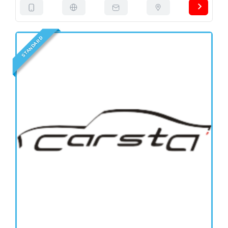
D
R
A
D
N
A
T
S