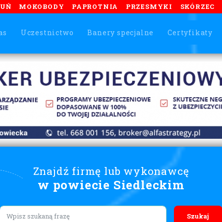
TUŃ
MOKOBODY
PAPROTNIA
PRZESMYKI
SKÓRZEC
as
Uczestnictwo
Banery specjalne
Certyfikaty
Znajdź firmę lub wykonawcę
w powiecie Siedleckim
Lorem ipsum