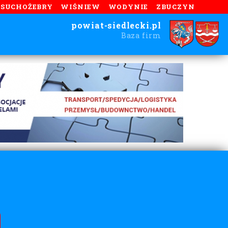
SUCHOŻEBRY
WIŚNIEW
WODYNIE
ZBUCZYN
powiat-siedlecki.pl
Baza firm