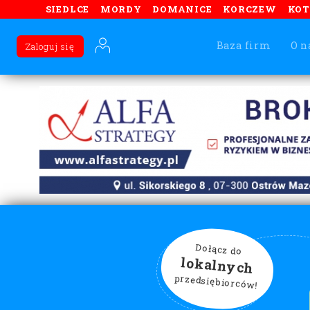
SIEDLCE
MORDY
DOMANICE
KORCZEW
KO
Baza firm
O n
Zaloguj się
Dołącz do
lokalnych
przedsiębiorców!