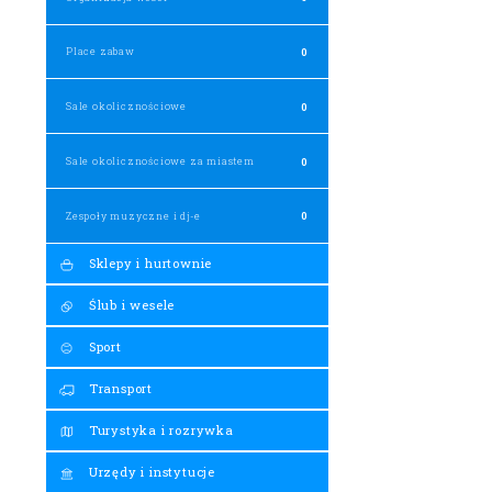
Place zabaw
0
Sale okolicznościowe
0
Sale okolicznościowe za miastem
0
Zespoły muzyczne i dj-e
0
Sklepy i hurtownie
Ślub i wesele
Sport
Transport
Turystyka i rozrywka
Urzędy i instytucje