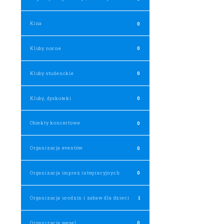
Kina
0
Kluby nocne
0
Kluby studenckie
0
Kluby, dyskoteki
0
Obiekty koncertowe
0
Organizacja eventów
0
Organizacja imprez integracyjnych
0
Organizacja urodzin i zabaw dla dzieci
1
Organizacja wesel
0