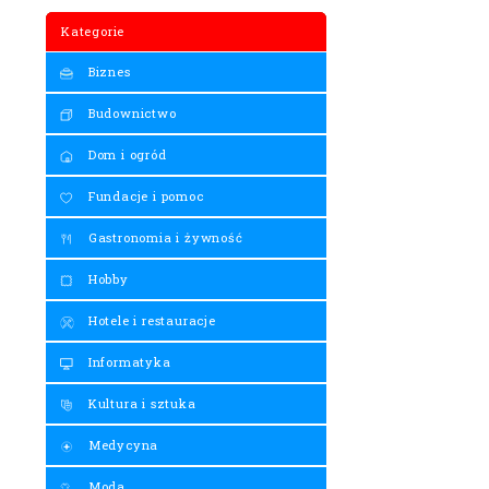
Kategorie
Biznes
Budownictwo
Dom i ogród
Fundacje i pomoc
Gastronomia i żywność
Hobby
Hotele i restauracje
Informatyka
Kultura i sztuka
Medycyna
Moda