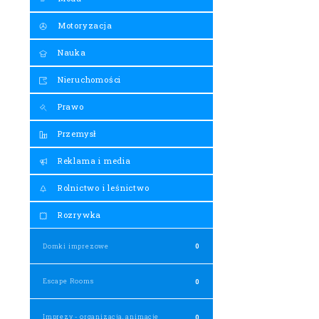
Motoryzacja
Nauka
Nieruchomości
Prawo
Przemysł
Reklama i media
Rolnictwo i leśnictwo
Rozrywka
Domki imprezowe
0
Escape Rooms
0
Imprezy - organizacja, animacje
0