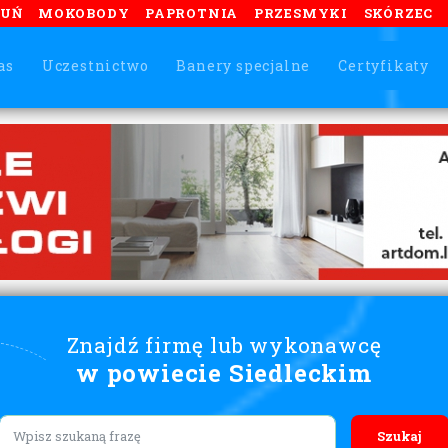
TUŃ
MOKOBODY
PAPROTNIA
PRZESMYKI
SKÓRZEC
as
Uczestnictwo
Banery specjalne
Certyfikaty
Znajdź firmę lub wykonawcę
w powiecie Siedleckim
Lorem ipsum