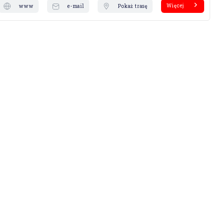
Więcej
www
e-mail
Pokaż trasę