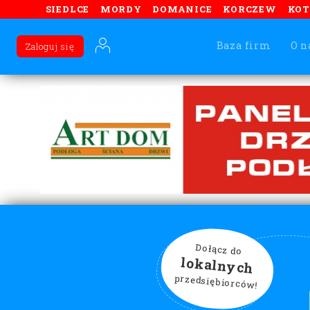
SIEDLCE
MORDY
DOMANICE
KORCZEW
KO
Baza firm
O n
Zaloguj się
Dołącz do
lokalnych
przedsiębiorców!