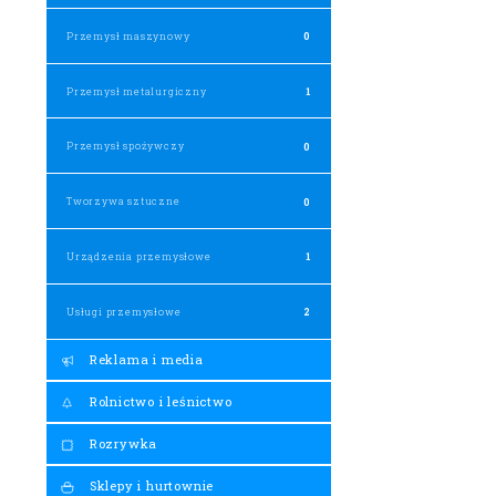
Przemysł maszynowy
0
Przemysł metalurgiczny
1
Przemysł spożywczy
0
Tworzywa sztuczne
0
Urządzenia przemysłowe
1
Usługi przemysłowe
2
Reklama i media
Rolnictwo i leśnictwo
Rozrywka
Sklepy i hurtownie