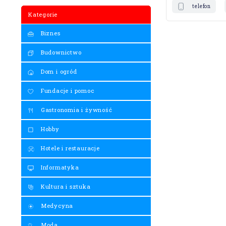
telefon
Kategorie
Biznes
Budownictwo
Dom i ogród
Fundacje i pomoc
Gastronomia i żywność
Hobby
Hotele i restauracje
Informatyka
Kultura i sztuka
Medycyna
Moda