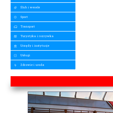
Ślub i wesele
Sport
Transport
Turystyka i rozrywka
Urzędy i instytucje
Usługi
Zdrowie i uroda