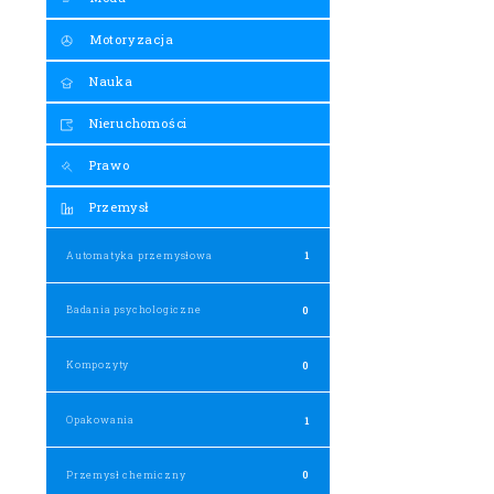
Motoryzacja
Nauka
Nieruchomości
Prawo
Przemysł
Automatyka przemysłowa
1
Badania psychologiczne
0
Kompozyty
0
Opakowania
1
Przemysł chemiczny
0