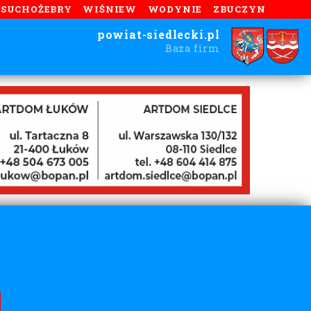
SUCHOŻEBRY
WIŚNIEW
WODYNIE
ZBUCZYN
powiat-siedlecki.pl
Baza firm