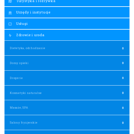
Turystyka i rozrywka
Urzędy i instytucje
Usługi
Zdrowie i uroda
Dietetyka, odchudzanie
0
Domy opieki
0
Drogerie
0
Kosmetyki naturalne
0
Masaże, SPA
0
Salony fryzjerskie
0