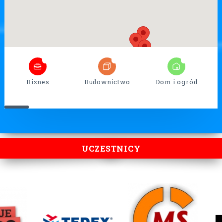
5
32
13
Biznes
Budownictwo
Dom i ogród
UCZESTNICY