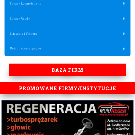
Salony kosmetyczne
0
Salony Urody
0
Siłownia i Fitness
0
Usługi kosmetyczne
0
BAZA FIRM
PROMOWANE FIRMY/INSTYTUCJE