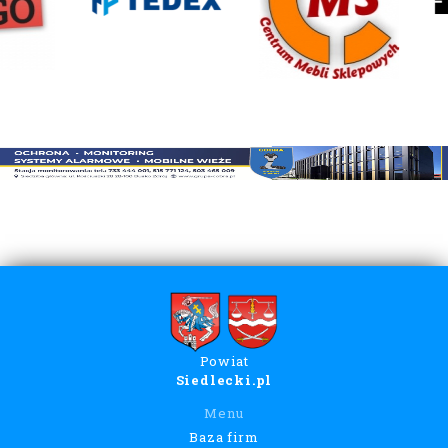
Powiat
Siedlecki.pl
Menu
Baza firm