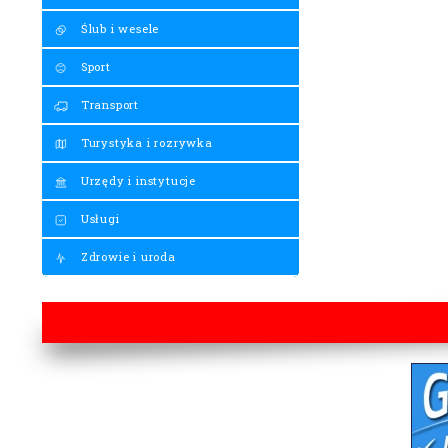
Ślub i wesele
Sport
Transport
Turystyka i rozrywka
Urzędy i instytucje
Usługi
Zdrowie i uroda