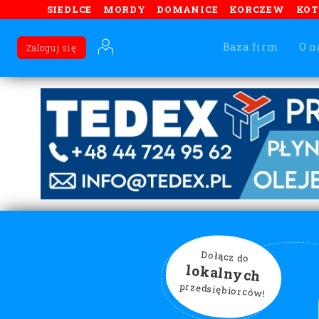
SIEDLCE
MORDY
DOMANICE
KORCZEW
KO
Baza firm
O n
Zaloguj się
Dołącz do
lokalnych
przedsiębiorców!