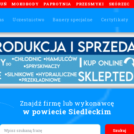
TUŃ
MOKOBODY
PAPROTNIA
PRZESMYKI
SKÓRZEC
as
Uczestnictwo
Banery specjalne
Certyfikaty
Znajdź firmę lub wykonawcę
w powiecie Siedleckim
Lorem ipsum