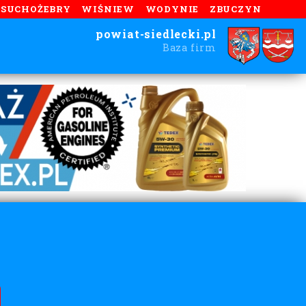
SUCHOŻEBRY
WIŚNIEW
WODYNIE
ZBUCZYN
powiat-siedlecki.pl
Baza firm