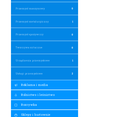
Przemysł maszynowy
0
Przemysł metalurgiczny
1
Przemysł spożywczy
0
Tworzywa sztuczne
0
Urządzenia przemysłowe
1
Usługi przemysłowe
2
Reklama i media
Rolnictwo i leśnictwo
Rozrywka
Sklepy i hurtownie