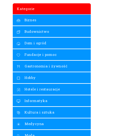
Kategorie
Biznes
Budownictwo
Dom i ogród
Fundacje i pomoc
Gastronomia i żywność
Hobby
Hotele i restauracje
Informatyka
Kultura i sztuka
Medycyna
Moda