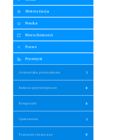
Motoryzacja
Nauka
Nieruchomości
Prawo
Przemysł
Automatyka przemysłowa
1
Badania psychologiczne
0
Kompozyty
0
Opakowania
1
Przemysł chemiczny
0