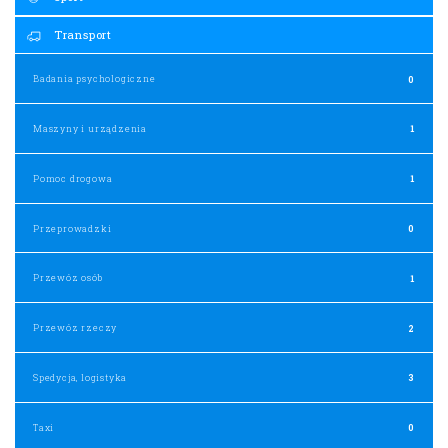
Transport
Badania psychologiczne
0
Maszyny i urządzenia
1
Pomoc drogowa
1
Przeprowadzki
0
Przewóz osób
1
Przewóz rzeczy
2
Spedycja, logistyka
3
Taxi
0