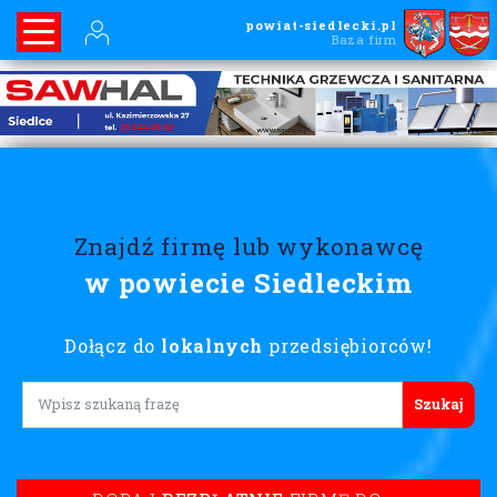
powiat-siedlecki.pl
Baza firm
Znajdź firmę lub wykonawcę
w powiecie Siedleckim
Dołącz do
lokalnych
przedsiębiorców!
Lorem ipsum