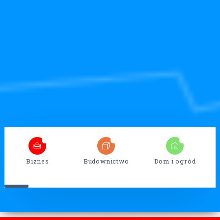
5
32
13
Biznes
Budownictwo
Dom i ogród