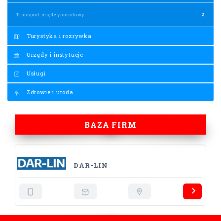
Transport międzynarodowy
2
Turystyka i rozrywka
Urzędy i instytucje
Usługi
Zdrowie i uroda
BAZA FIRM
DAR-LIN