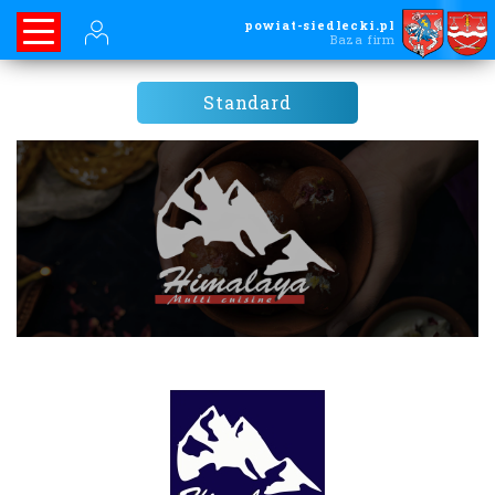
powiat-siedlecki.pl
Baza firm
Standard