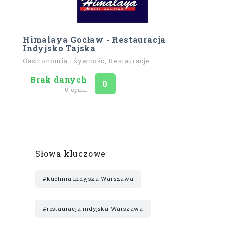
Himalaya Gocław - Restauracja
Indyjsko Tajska
Gastronomia i żywność, Restauracje
Brak danych
Ocena
na 5
0
0 opinii
Słowa kluczowe
#kuchnia indyjska Warszawa
#restauracja indyjska Warszawa