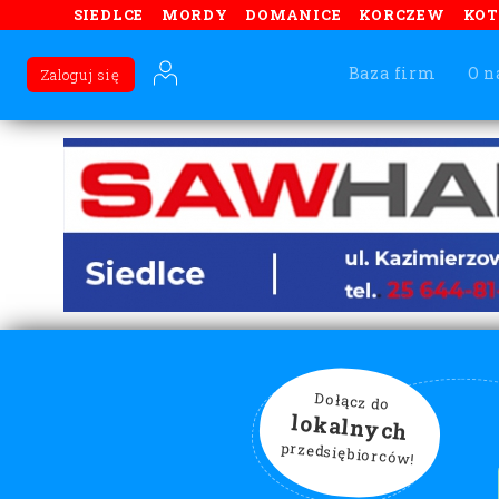
SIEDLCE
MORDY
DOMANICE
KORCZEW
KO
Baza firm
O n
Zaloguj się
Dołącz do
lokalnych
przedsiębiorców!