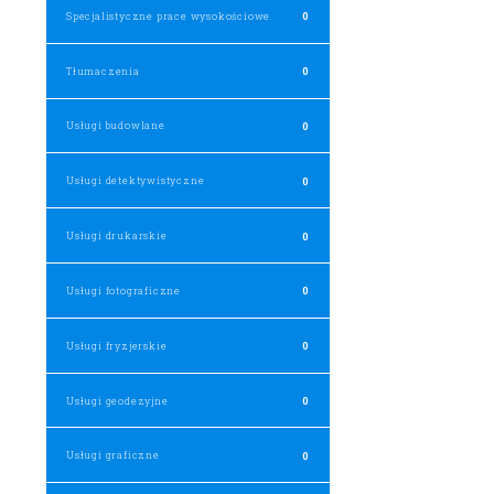
Specjalistyczne prace wysokościowe
0
Tłumaczenia
0
Usługi budowlane
0
Usługi detektywistyczne
0
Usługi drukarskie
0
Usługi fotograficzne
0
Usługi fryzjerskie
0
Usługi geodezyjne
0
Usługi graficzne
0