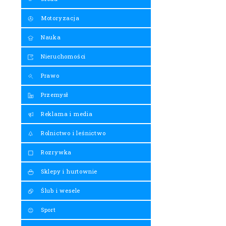
Motoryzacja
Nauka
Nieruchomości
Prawo
Przemysł
Reklama i media
Rolnictwo i leśnictwo
Rozrywka
Sklepy i hurtownie
Ślub i wesele
Sport