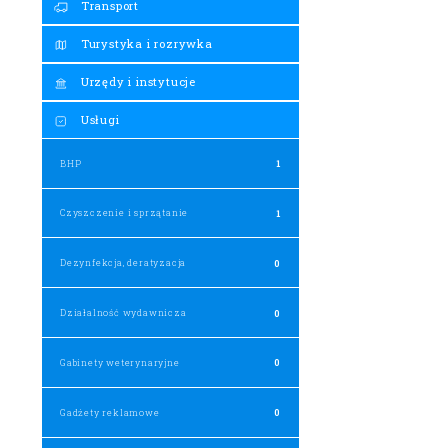
Transport
Turystyka i rozrywka
Urzędy i instytucje
Usługi
BHP
1
Czyszczenie i sprzątanie
1
Dezynfekcja, deratyzacja
0
Działalność wydawnicza
0
Gabinety weterynaryjne
0
Gadżety reklamowe
0