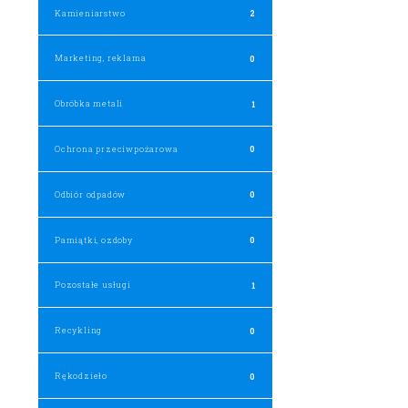
Kamieniarstwo
2
Marketing, reklama
0
Obróbka metali
1
Ochrona przeciwpożarowa
0
Odbiór odpadów
0
Pamiątki, ozdoby
0
Pozostałe usługi
1
Recykling
0
Rękodzieło
0