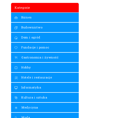
Kategorie
Biznes
Budownictwo
Dom i ogród
Fundacje i pomoc
Gastronomia i żywność
Hobby
Hotele i restauracje
Informatyka
Kultura i sztuka
Medycyna
Moda