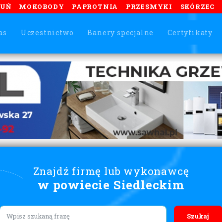
TUŃ
MOKOBODY
PAPROTNIA
PRZESMYKI
SKÓRZEC
as
Uczestnictwo
Banery specjalne
Certyfikaty
Znajdź firmę lub wykonawcę
w powiecie Siedleckim
Lorem ipsum