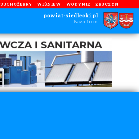
SUCHOŻEBRY
WIŚNIEW
WODYNIE
ZBUCZYN
powiat-siedlecki.pl
Baza firm