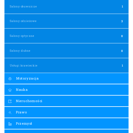
Salony obuwnicze
1
Salony odzieżowe
3
Salony optyczne
0
Salony ślubne
0
Usługi krawieckie
1
Motoryzacja
Nauka
Nieruchomości
Prawo
Przemysł