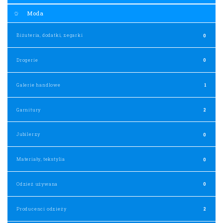
Moda
Biżuteria, dodatki, zegarki
0
Drogerie
0
Galerie handlowe
1
Garnitury
2
Jubilerzy
0
Materiały, tekstylia
0
Odzież używana
0
Producenci odzieży
2