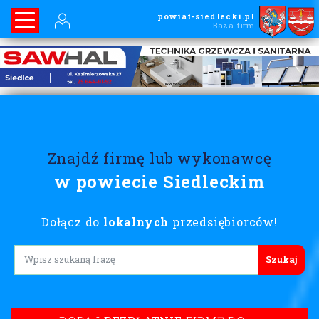
powiat-siedlecki.pl
Baza firm
Znajdź firmę lub wykonawcę
w powiecie Siedleckim
Dołącz do
lokalnych
przedsiębiorców!
Lorem ipsum