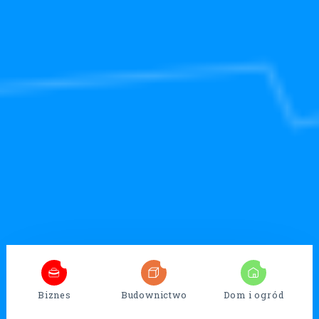
5
32
13
Biznes
Budownictwo
Dom i ogród