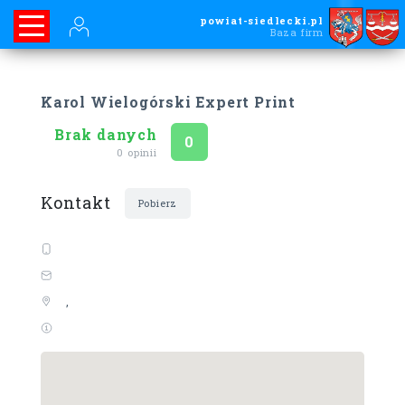
powiat-siedlecki.pl
Baza firm
Karol Wielogórski Expert Print
Brak danych
Ocena
na 5
0
0 opinii
Kontakt
Pobierz
,