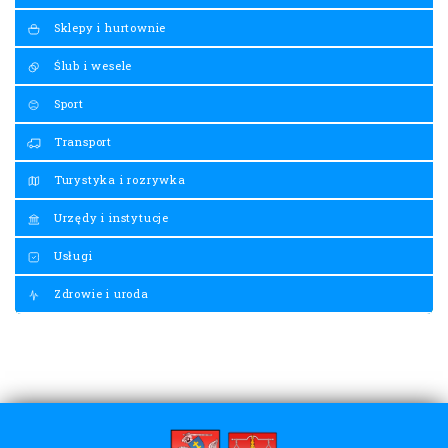
Sklepy i hurtownie
Ślub i wesele
Sport
Transport
Turystyka i rozrywka
Urzędy i instytucje
Usługi
Zdrowie i uroda