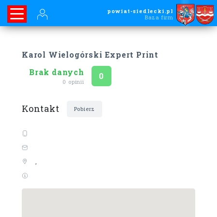
powiat-siedlecki.pl
Baza firm
Karol Wielogórski Expert Print
Brak danych
Ocena
na 5
0
0 opinii
Kontakt
Pobierz
,