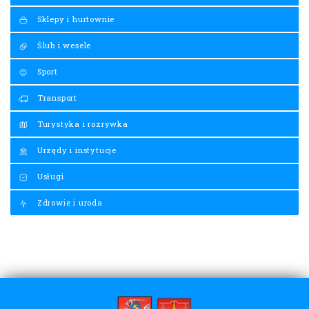
Sklepy i hurtownie
Ślub i wesele
Sport
Transport
Turystyka i rozrywka
Urzędy i instytucje
Usługi
Zdrowie i uroda