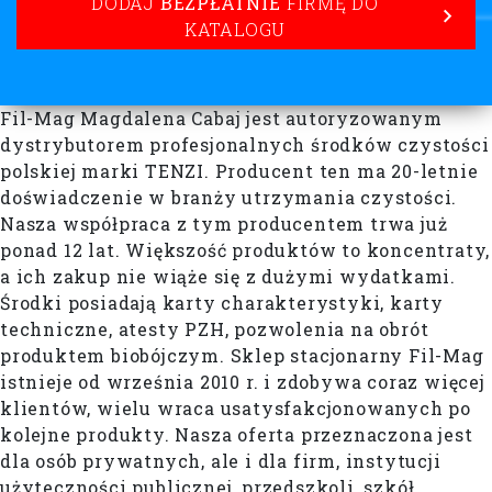
DODAJ
BEZPŁATNIE
FIRMĘ DO
KATALOGU
Fil-Mag Magdalena Cabaj jest autoryzowanym
dystrybutorem profesjonalnych środków czystości
polskiej marki TENZI. Producent ten ma 20-letnie
doświadczenie w branży utrzymania czystości.
Nasza współpraca z tym producentem trwa już
ponad 12 lat. Większość produktów to koncentraty,
a ich zakup nie wiąże się z dużymi wydatkami.
Środki posiadają karty charakterystyki, karty
techniczne, atesty PZH, pozwolenia na obrót
produktem biobójczym. Sklep stacjonarny Fil-Mag
istnieje od września 2010 r. i zdobywa coraz więcej
klientów, wielu wraca usatysfakcjonowanych po
kolejne produkty. Nasza oferta przeznaczona jest
dla osób prywatnych, ale i dla firm, instytucji
użyteczności publicznej, przedszkoli, szkół,