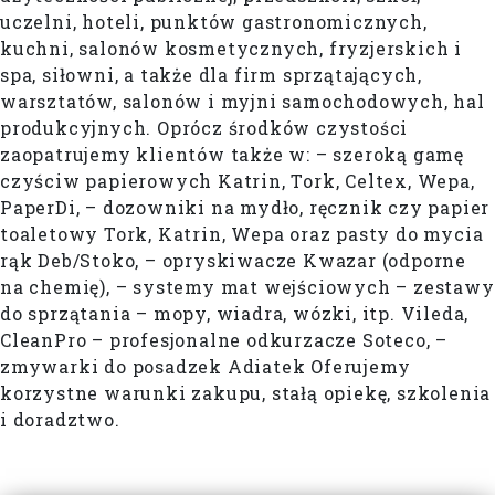
uczelni, hoteli, punktów gastronomicznych,
kuchni, salonów kosmetycznych, fryzjerskich i
spa, siłowni, a także dla firm sprzątających,
warsztatów, salonów i myjni samochodowych, hal
produkcyjnych. Oprócz środków czystości
zaopatrujemy klientów także w: – szeroką gamę
czyściw papierowych Katrin, Tork, Celtex, Wepa,
PaperDi, – dozowniki na mydło, ręcznik czy papier
toaletowy Tork, Katrin, Wepa oraz pasty do mycia
rąk Deb/Stoko, – opryskiwacze Kwazar (odporne
na chemię), – systemy mat wejściowych – zestawy
do sprzątania – mopy, wiadra, wózki, itp. Vileda,
CleanPro – profesjonalne odkurzacze Soteco, –
zmywarki do posadzek Adiatek Oferujemy
korzystne warunki zakupu, stałą opiekę, szkolenia
i doradztwo.