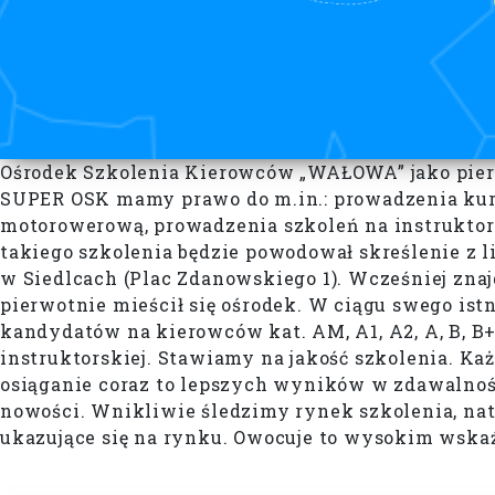
Ośrodek Szkolenia Kierowców „WAŁOWA” jako pierw
SUPER OSK mamy prawo do m.in.: prowadzenia kurs
motorowerową, prowadzenia szkoleń na instruktor
takiego szkolenia będzie powodował skreślenie z
w Siedlcach (Plac Zdanowskiego 1). Wcześniej znajd
pierwotnie mieścił się ośrodek. W ciągu swego ist
kandydatów na kierowców kat. AM, A1, A2, A, B, B+E
instruktorskiej. Stawiamy na jakość szkolenia. Ka
osiąganie coraz to lepszych wyników w zdawalno
nowości. Wnikliwie śledzimy rynek szkolenia, n
ukazujące się na rynku. Owocuje to wysokim wska