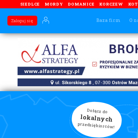
SIEDLCE
MORDY
DOMANICE
KORCZEW
KO
Baza firm
O n
Zaloguj się
Dołącz do
lokalnych
przedsiębiorców!