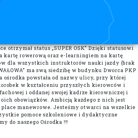
e otrzymał status „SUPER OSK” Dzięki statusowi
kartę rowerową oraz e-learningiem na kartę
w dla wszystkich instruktorów nauki jazdy (brak
w „WAŁOWA” ma swą siedzibę w budynku Dworca PKP
a ośrodka powstała od nazwy ulicy, przy której
 dorobek w kształceniu przyszłych kierowców i
 fachowej i oddanej swojej kadrze kierowniczej i
woich obowiązków. Ambicją każdego z nich jest
 place manewrowe. Jesteśmy otwarci na wszelkie
szystkie pomoce szkoleniowe i dydaktyczne
y do naszego Ośrodka !!!