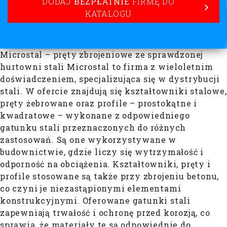
DODAJ
BEZPŁATNIE
FIRMĘ DO
KATALOGU
Microstal – pręty zbrojeniowe ze sprawdzonej
hurtowni stali Microstal to firma z wieloletnim
doświadczeniem, specjalizująca się w dystrybucji
stali. W ofercie znajdują się kształtowniki stalowe,
pręty żebrowane oraz profile – prostokątne i
kwadratowe – wykonane z odpowiedniego
gatunku stali przeznaczonych do różnych
zastosowań. Są one wykorzystywane w
budownictwie, gdzie liczy się wytrzymałość i
odporność na obciążenia. Kształtowniki, pręty i
profile stosowane są także przy zbrojeniu betonu,
co czyni je niezastąpionymi elementami
konstrukcyjnymi. Oferowane gatunki stali
zapewniają trwałość i ochronę przed korozją, co
sprawia, że materiały te są odpowiednie do