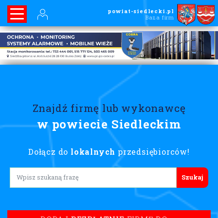
powiat-siedlecki.pl
Baza firm
Znajdź firmę lub wykonawcę
w powiecie Siedleckim
Dołącz do
lokalnych
przedsiębiorców!
Lorem ipsum