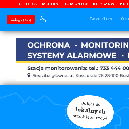
SIEDLCE
MORDY
DOMANICE
KORCZEW
KO
Baza firm
O n
Zaloguj się
Dołącz do
lokalnych
przedsiębiorców!