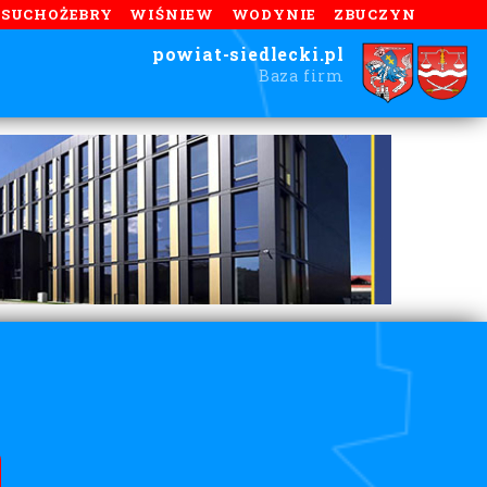
SUCHOŻEBRY
WIŚNIEW
WODYNIE
ZBUCZYN
powiat-siedlecki.pl
Baza firm