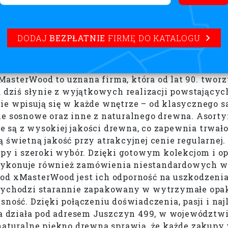
DODAJ
BEZPŁATNIE
FIRMĘ DO KATALOGU
sterWood to uznana firma, która od lat 90. tworzy 
a dziś słynie z wyjątkowych realizacji powstającyc
ie wpisują się w każde wnętrze – od klasycznego s
le sosnowe oraz inne z naturalnego drewna. Asorty
są z wysokiej jakości drewna, co zapewnia trwałoś
ą świetną jakość przy atrakcyjnej cenie regularne
i szeroki wybór. Dzięki gotowym kolekcjom i opcj
wykonuje również zamówienia niestandardowych wy
 od xMasterWood jest ich odporność na uszkodzeni
przychodzi starannie zapakowany w wytrzymałe op
sność. Dzięki połączeniu doświadczenia, pasji i na
rma działa pod adresem Juszczyn 499, w województw
 naturalne piękno drewna sprawią, że każde zakupy