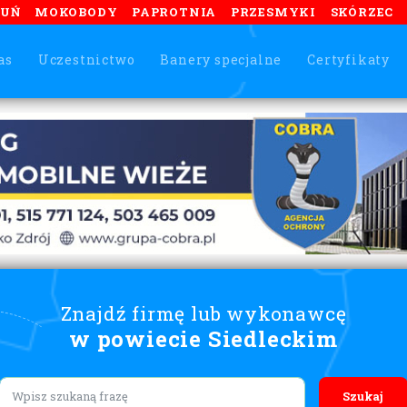
TUŃ
MOKOBODY
PAPROTNIA
PRZESMYKI
SKÓRZEC
as
Uczestnictwo
Banery specjalne
Certyfikaty
Znajdź firmę lub wykonawcę
w powiecie Siedleckim
Lorem ipsum