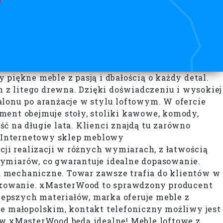
piękne meble z pasją i dbałością o każdy detal.
h z litego drewna. Dzięki doświadczeniu i wysokiej
alonu po aranżacje w stylu loftowym. W ofercie
ment obejmuje stoły, stoliki kawowe, komody,
ć na długie lata. Klienci znajdą tu zarówno
j. Internetowy sklep meblowy
i realizacji w różnych wymiarach, z łatwością
miarów, co gwarantuje idealne dopasowanie.
a mechaniczne. Towar zawsze trafia do klientów w
akowanie. xMasterWood to sprawdzony producent
jlepszych materiałów, marka oferuje meble z
ie małopolskim, kontakt telefoniczny możliwy jest
 w xMasterWood będą idealne! Meble loftowe z