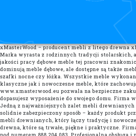
xMasterWood – producent mebli z litego drewna xMa
Marka wyrasta z rodzinnych tradycji stolarskich, 
jakości pracy dębowe meble tej pracowni znakomic
dominują meble dębowe, ale dostępne są także meb
szafki nocne czy łóżka. Wszystkie meble wykonane 
klasyczne jak i nowoczesne meble, które zachowuj
www.xmasterwood.eu pozwala na bezpieczne zakupy 
dopasujesz wyposażenie do swojego domu. Firma 
Jedną z najważniejszych zalet mebli drewnianych
solidnie zabezpieczony sposób – każdy produkt 
mebli drewnianych, który łączy tradycję i nowocze
drewna, które są trwałe, piękne i praktyczne. Fi
pod numerem 888 204 083. Profesjonalna obsługa i