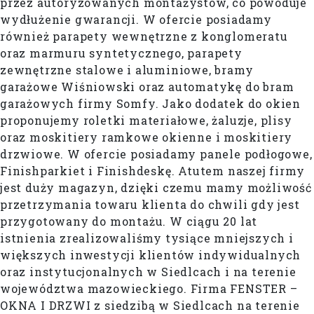
przez autoryzowanych montażystów, co powoduje
wydłużenie gwarancji. W ofercie posiadamy
również parapety wewnętrzne z konglomeratu
oraz marmuru syntetycznego, parapety
zewnętrzne stalowe i aluminiowe, bramy
garażowe Wiśniowski oraz automatykę do bram
garażowych firmy Somfy. Jako dodatek do okien
proponujemy roletki materiałowe, żaluzje, plisy
oraz moskitiery ramkowe okienne i moskitiery
drzwiowe. W ofercie posiadamy panele podłogowe,
Finishparkiet i Finishdeskę. Atutem naszej firmy
jest duży magazyn, dzięki czemu mamy możliwość
przetrzymania towaru klienta do chwili gdy jest
przygotowany do montażu. W ciągu 20 lat
istnienia zrealizowaliśmy tysiące mniejszych i
większych inwestycji klientów indywidualnych
oraz instytucjonalnych w Siedlcach i na terenie
województwa mazowieckiego. Firma FENSTER –
OKNA I DRZWI z siedzibą w Siedlcach na terenie