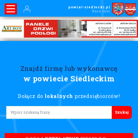
powiat-siedlecki.pl
Baza firm
Znajdź firmę lub wykonawcę
w powiecie Siedleckim
Dołącz do
lokalnych
przedsiębiorców!
Lorem ipsum