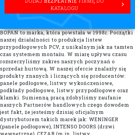
DODAJ
BEZPŁATNIE
FIRMĘ DO
KATALOGU
BOPAN to marka, która powstała w 1998r. Początki
naszej działalności to produkcja listew
przypodłogowych PCV, z unikalnym jak na tamten
czas systemem montażu. W miarę upływu czasu
rozszerzyliśmy zakres naszych poczynań o
sprzedaż hurtową. W naszej ofercie znalazły się
produkty znanych i liczących się producentów:
panele podłogowe, listwy wykończeniowe,
podkłady podłogowe, listwy przypodłogowe oraz
klamki. Sumienną pracą zdobyliśmy zaufanie
naszych Partnerów handlowych czego dowodem
jest fakt, że jesteśmy dzisiaj oficjalnym
dystrybutorem takich marek jak: WENINGER
(panele podłogowe), INTENSO DOORS (drzwi
wewnętrzne), CEZAR (m.in. listwy