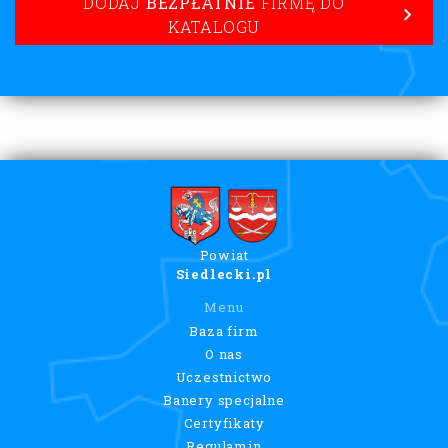
DODAJ
BEZPŁATNIE
FIRMĘ DO
KATALOGU
Powiat
Siedlecki.pl
Menu
Baza firm
O nas
Uczestnictwo
Banery specjalne
Certyfikaty
Regulamin