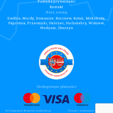
Polityka prywatności
Kontakt
Nasz zasięg
Siedlce, Mordy, Domanice, Korczew, Kotuń, Mokobody,
Paprotnia, Przesmyki, Skórzec, Suchożebry, Wiśniew,
Wodynie, Zbuczyn
Obsługiwane płatności
All Copyrights © powiat-siedlecki.pl
Projekt i wykonanie:
Wee Click