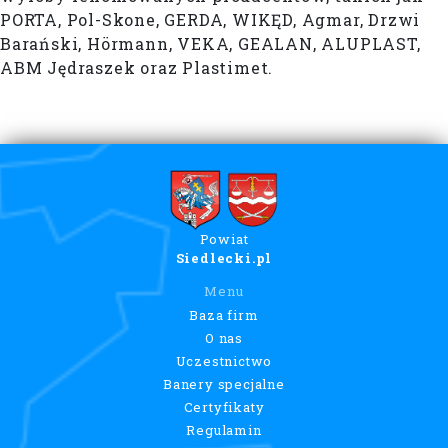
PORTA, Pol-Skone, GERDA, WIKĘD, Agmar, Drzwi
Barański, Hörmann, VEKA, GEALAN, ALUPLAST,
ABM Jędraszek oraz Plastimet.
Powiat
Siedlecki.pl
Menu
Baza firm
O nas
Uczestnictwo
Banery specjalne
Certyfikaty
Regulamin