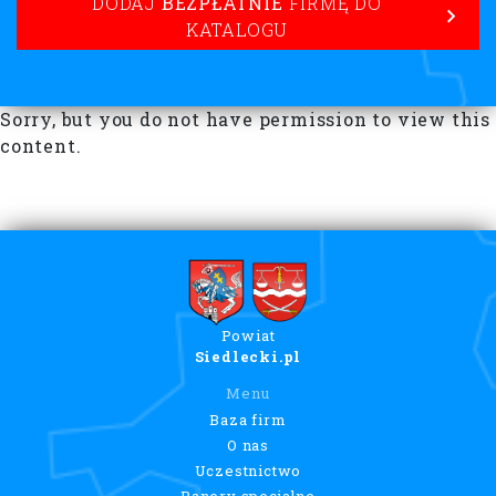
DODAJ
BEZPŁATNIE
FIRMĘ DO
KATALOGU
Sorry, but you do not have permission to view this
content.
Powiat
Siedlecki.pl
Menu
Baza firm
O nas
Uczestnictwo
Banery specjalne