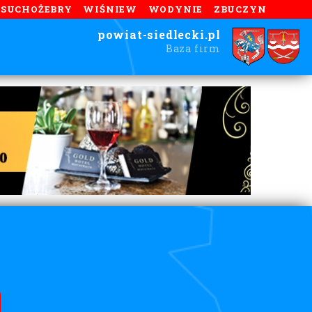
SUCHOŻEBRY
WIŚNIEW
WODYNIE
ZBUCZYN
powiat-siedlecki.pl
Baza firm