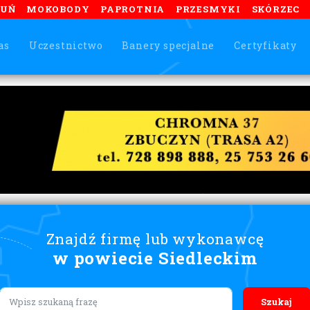
TUŃ
MOKOBODY
PAPROTNIA
PRZESMYKI
SKÓRZEC
as
Uczestnictwo
Banery specjalne
Certyfikaty
Znajdź firmę lub wykonawcę
w powiecie Siedleckim
Lorem ipsum