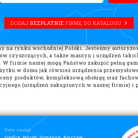
DODAJ
BEZPŁATNIE
FIRMĘ DO KATALOGU
my na rynku wschodniej Polski. Jesteśmy autory
 czyszczących, a także maszyn i urządzeń takich j
a. W firmie naszej mogą Państwo zakupić pełną gam
żytku w domu jak również urządzenia przemysłowe
ceny produktów, kompleksową obsługę oraz facho
ncyjnego (urządzeń zakupionych w naszej firmie) 
Nasz zasięg
Siedlce, Mordy, Domanice, Korczew,