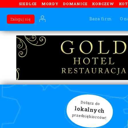
SIEDLCE
MORDY
DOMANICE
KORCZEW
KO
Baza firm
O n
Zaloguj się
Dołącz do
lokalnych
przedsiębiorców!