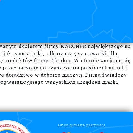
zowanym dealerem firmy KARCHER największego na
ak: zamiatarki, odkurzacze, szorowarki, dla
ę produktów firmy Kärcher. W ofercie znajdują się
 przeznaczone do czyszczenia powierzchni hal i
we doradztwo w doborze maszyn. Firma świadczy
i pogwarancyjnego wszystkich urządzeń marki
Obsługiwane płatności