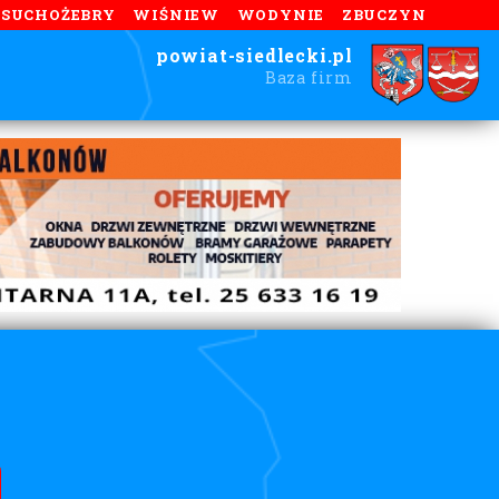
SUCHOŻEBRY
WIŚNIEW
WODYNIE
ZBUCZYN
powiat-siedlecki.pl
Baza firm