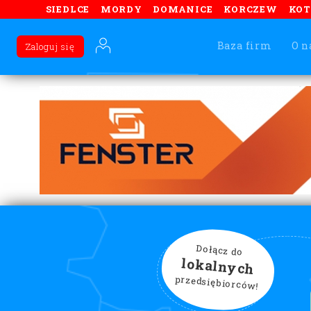
SIEDLCE
MORDY
DOMANICE
KORCZEW
KO
Baza firm
O n
Zaloguj się
Dołącz do
lokalnych
przedsiębiorców!