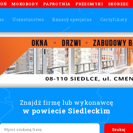
TUŃ
MOKOBODY
PAPROTNIA
PRZESMYKI
SKÓRZEC
as
Uczestnictwo
Banery specjalne
Certyfikaty
Znajdź firmę lub wykonawcę
w powiecie Siedleckim
Lorem ipsum