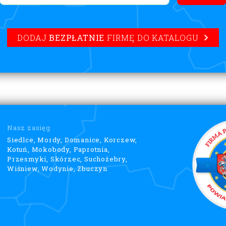
DODAJ
BEZPŁATNIE
FIRMĘ DO KATALOGU
Nasz zasięg
Siedlce, Mordy, Domanice, Korczew,
Kotuń, Mokobody, Paprotnia,
Przesmyki, Skórzec, Suchożebry,
Wiśniew, Wodynie, Zbuczyn