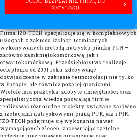
DODAJ
BEZPŁATNIE
FIRMĘ DO
KATALOGU
Firma IZO-TECH specjalizuje się w kompleksowych
usługach z zakresu izolacji termicznych
wykonywanych metodą natrysku pianką PUR –
zarówno zamkniętokomórkową, jak i
otwartokomórkową. Przedsiębiorstwo realizuje
ocieplenia od 2001 roku, zdobywając
doświadczenie w zakresie termoizolacji nie tylko
w Europie, ale również poza jej granicami.
Wieloletnia praktyka, zdobyte umiejętności oraz
specjalistyczna wiedza pozwalają firmie
realizować różnorodne projekty związane zarówno
z izolacjami natryskowymi pianą PUR, jak i PIR.
IZO-TECH podejmuje się wykonania nawet
wymagających zleceń, zapewniając rzetelne
podejście oraz sprawną organizację prac.