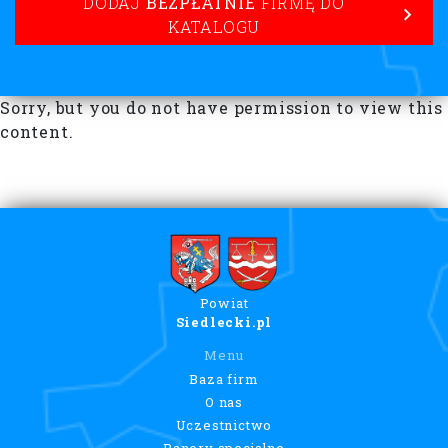
DODAJ
BEZPŁATNIE
FIRMĘ DO
KATALOGU
Sorry, but you do not have permission to view this
content.
Powiat
Siedlecki.pl
Menu
Baza firm
O nas
Uczestnictwo
Banery specjalne