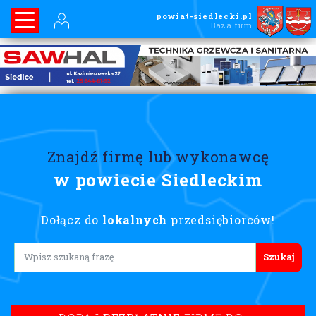
powiat-siedlecki.pl
Baza firm
Znajdź firmę lub wykonawcę
w powiecie Siedleckim
Dołącz do
lokalnych
przedsiębiorców!
Lorem ipsum