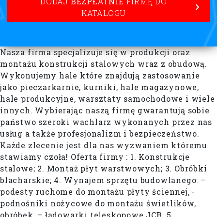
DODAJ
BEZPŁATNIE
FIRMĘ DO
KATALOGU
Nasza firma specjalizuje się w produkcji oraz
montażu konstrukcji stalowych wraz z obudową.
Wykonujemy hale które znajdują zastosowanie
jako pieczarkarnie, kurniki, hale magazynowe,
hale produkcyjne, warsztaty samochodowe i wiele
innych. Wybierając naszą firmę gwarantują sobie
państwo szeroki wachlarz wykonanych przez nas
usług a także profesjonalizm i bezpieczeństwo.
Każde zlecenie jest dla nas wyzwaniem któremu
stawiamy czoła! Oferta firmy : 1. Konstrukcje
stalowe; 2. Montaż płyt warstwowych; 3. Obróbki
blacharskie; 4. Wynajem sprzętu budowlanego: –
podesty ruchome do montażu płyty ściennej, -
podnośniki nożycowe do montażu świetlików,
obróbek, – ładowarki teleskopowe JCB. 5.