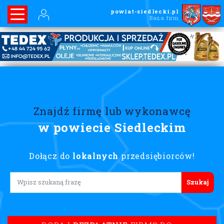
powiat-siedlecki.pl
Baza firm
Znajdź firmę lub wykonawcę
w powiecie Siedleckim
Dołącz do
lokalnych
przedsiębiorców!
Lorem ipsum