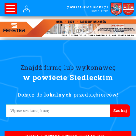
powiat-siedlecki.pl
Baza firm
Znajdź firmę lub wykonawcę
w powiecie Siedleckim
Dołącz do
lokalnych
przedsiębiorców!
Lorem ipsum