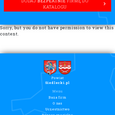
DODAJ
BEZPŁATNIE
FIRMĘ DO
KATALOGU
Sorry, but you do not have permission to view this
content.
Powiat
Siedlecki.pl
Menu
Baza firm
O nas
Uczestnictwo
Banery specjalne