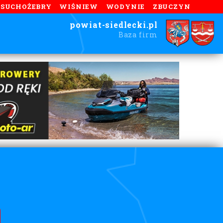
SUCHOŻEBRY
WIŚNIEW
WODYNIE
ZBUCZYN
powiat-siedlecki.pl
Baza firm