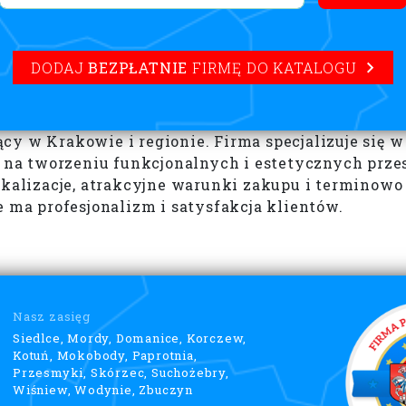
DODAJ
BEZPŁATNIE
FIRMĘ DO KATALOGU
y w Krakowie i regionie. Firma specjalizuje się w 
ię na tworzeniu funkcjonalnych i estetycznych prz
lokalizacje, atrakcyjne warunki zakupu i terminow
e ma profesjonalizm i satysfakcja klientów.
Nasz zasięg
Siedlce, Mordy, Domanice, Korczew,
Kotuń, Mokobody, Paprotnia,
Przesmyki, Skórzec, Suchożebry,
Wiśniew, Wodynie, Zbuczyn