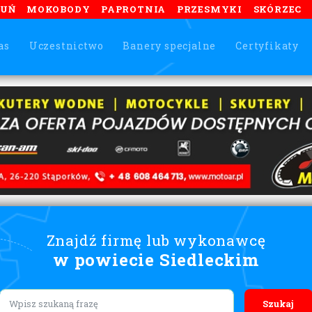
TUŃ
MOKOBODY
PAPROTNIA
PRZESMYKI
SKÓRZEC
as
Uczestnictwo
Banery specjalne
Certyfikaty
Znajdź firmę lub wykonawcę
w powiecie Siedleckim
Lorem ipsum