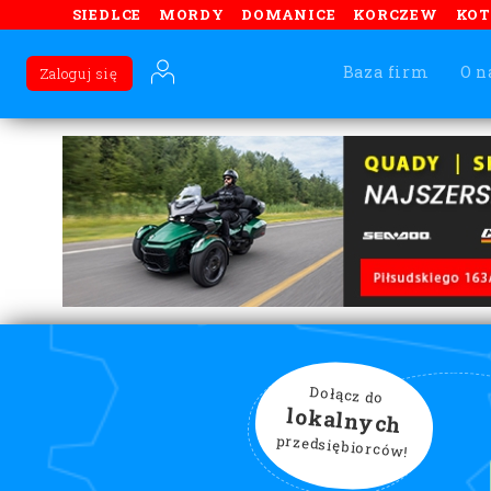
SIEDLCE
MORDY
DOMANICE
KORCZEW
KO
Baza firm
O n
Zaloguj się
Dołącz do
lokalnych
przedsiębiorców!