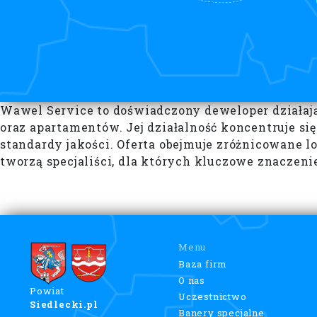
Wawel Service to doświadczony deweloper działając
oraz apartamentów. Jej działalność koncentruje s
standardy jakości. Oferta obejmuje zróżnicowane 
tworzą specjaliści, dla których kluczowe znaczeni
Menu
Baza firm
O nas
Powiat
Uczestnictwo
Siedlecki.pl
Banery specjalne