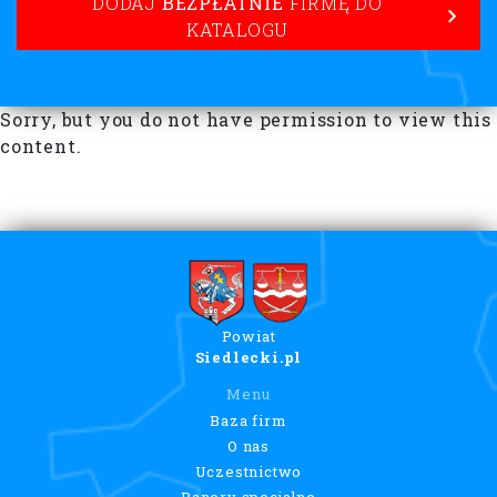
DODAJ
BEZPŁATNIE
FIRMĘ DO
KATALOGU
Sorry, but you do not have permission to view this
content.
Powiat
Siedlecki.pl
Menu
Baza firm
O nas
Uczestnictwo
Banery specjalne