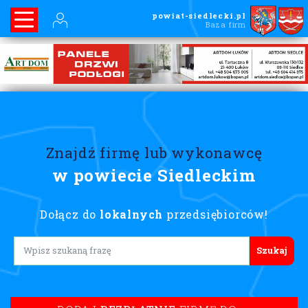
powiat-siedlecki.pl
Baza firm
Znajdź firmę lub wykonawcę
w powiecie Siedleckim
Dołącz do
lokalnych
przedsiębiorców!
Lorem ipsum