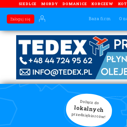
SIEDLCE
MORDY
DOMANICE
KORCZEW
KO
Baza firm
O n
Zaloguj się
Dołącz do
lokalnych
przedsiębiorców!