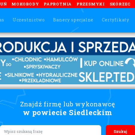
TUŃ
MOKOBODY
PAPROTNIA
PRZESMYKI
SKÓRZEC
as
Uczestnictwo
Banery specjalne
Certyfikaty
Znajdź firmę lub wykonawcę
w powiecie Siedleckim
Lorem ipsum