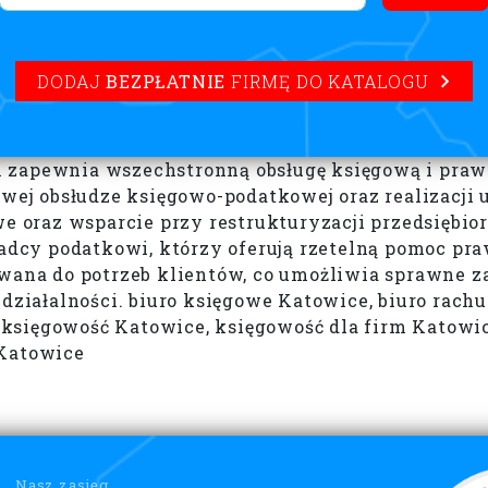
DODAJ
BEZPŁATNIE
FIRMĘ DO KATALOGU
zapewnia wszechstronną obsługę księgową i prawną
owej obsłudze księgowo-podatkowej oraz realizacji
we oraz wsparcie przy restrukturyzacji przedsiębi
radcy podatkowi, którzy oferują rzetelną pomoc pr
ywana do potrzeb klientów, co umożliwia sprawne z
iałalności. biuro księgowe Katowice, biuro rach
księgowość Katowice, księgowość dla firm Katowi
 Katowice
Nasz zasięg