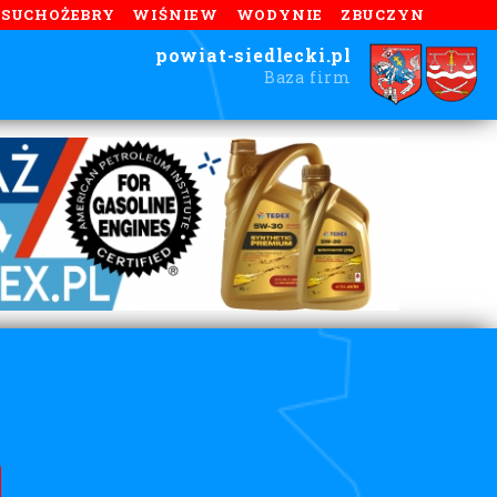
SUCHOŻEBRY
WIŚNIEW
WODYNIE
ZBUCZYN
powiat-siedlecki.pl
Baza firm