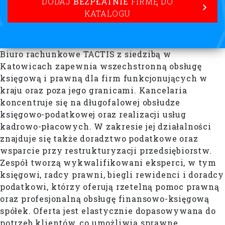
DODAJ
BEZPŁATNIE
FIRMĘ DO
KATALOGU
Biuro rachunkowe TACTIS z siedzibą w
Katowicach zapewnia wszechstronną obsługę
księgową i prawną dla firm funkcjonujących w
kraju oraz poza jego granicami. Kancelaria
koncentruje się na długofalowej obsłudze
księgowo-podatkowej oraz realizacji usług
kadrowo-płacowych. W zakresie jej działalności
znajduje się także doradztwo podatkowe oraz
wsparcie przy restrukturyzacji przedsiębiorstw.
Zespół tworzą wykwalifikowani eksperci, w tym
księgowi, radcy prawni, biegli rewidenci i doradcy
podatkowi, którzy oferują rzetelną pomoc prawną
oraz profesjonalną obsługę finansowo-księgową
spółek. Oferta jest elastycznie dopasowywana do
potrzeb klientów, co umożliwia sprawne