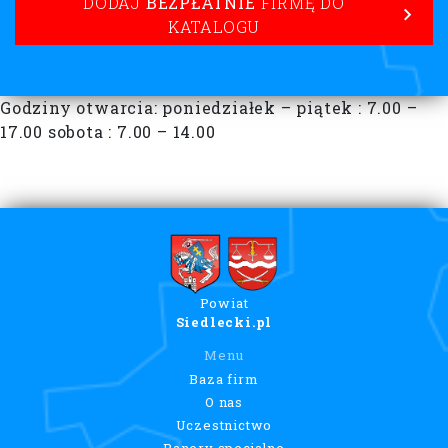
DODAJ
BEZPŁATNIE
FIRMĘ DO
KATALOGU
Godziny otwarcia: poniedziałek – piątek : 7.00 –
17.00 sobota : 7.00 – 14.00
Powiat
Siedlecki.pl
Menu
Baza firm
O nas
Uczestnictwo
Banery specjalne