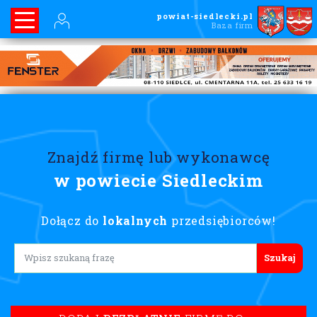
powiat-siedlecki.pl
Baza firm
Znajdź firmę lub wykonawcę
w powiecie Siedleckim
Dołącz do
lokalnych
przedsiębiorców!
Lorem ipsum