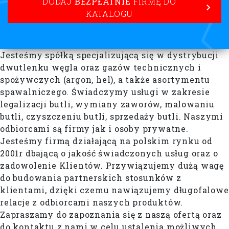
DODAJ
BEZPŁATNIE
FIRMĘ DO
KATALOGU
Jesteśmy spółką specjalizującą się w dystrybucji
dwutlenku węgla oraz gazów technicznych i
spożywczych (argon, hel), a także asortymentu
spawalniczego. Świadczymy usługi w zakresie
legalizacji butli, wymiany zaworów, malowaniu
butli, czyszczeniu butli, sprzedaży butli. Naszymi
odbiorcami są firmy jak i osoby prywatne.
Jesteśmy firmą działającą na polskim rynku od
2001r dbającą o jakość świadczonych usług oraz o
zadowolenie Klientów. Przywiązujemy dużą wagę
do budowania partnerskich stosunków z
klientami, dzięki czemu nawiązujemy długofalowe
relacje z odbiorcami naszych produktów.
Zapraszamy do zapoznania się z naszą ofertą oraz
do kontaktu z nami w celu ustalenia możliwych