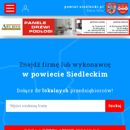
powiat-siedlecki.pl
Baza firm
Znajdź firmę lub wykonawcę
w powiecie Siedleckim
Dołącz do
lokalnych
przedsiębiorców!
Lorem ipsum