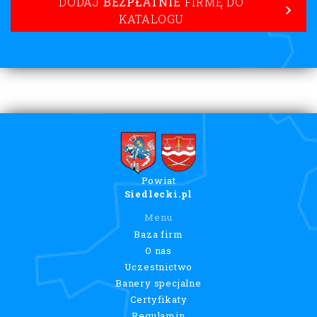
DODAJ
BEZPŁATNIE
FIRMĘ DO
KATALOGU
Powiat
Siedlecki.pl
Menu
Baza firm
O nas
Uczestnictwo
Banery specjalne
Certyfikaty
Regulamin