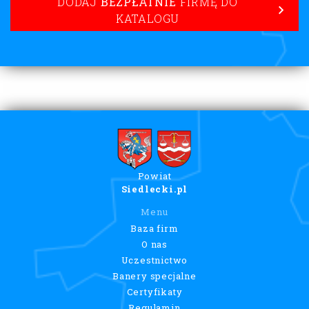
DODAJ
BEZPŁATNIE
FIRMĘ DO
KATALOGU
Powiat
Siedlecki.pl
Menu
Baza firm
O nas
Uczestnictwo
Banery specjalne
Certyfikaty
Regulamin